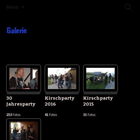
Motorcycle Club – Königsmoor • Germany
Zum
Suchen
RAMNENTS-MC
Menü
Inhalt
nach:
springen
Galerie
30
Kirschparty
Kirschparty
Jahresparty
2016
2015
253
Fotos
41
Fotos
31
Fotos